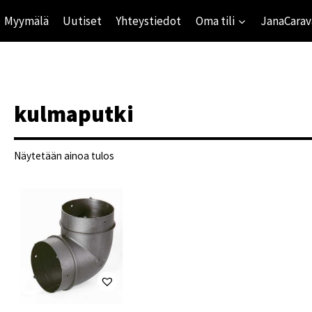
Myymälä
Uutiset
Yhteystiedot
Oma tili
JanaCarav
kulmaputki
Näytetään ainoa tulos
ihinta
mihinta