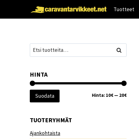
Siirry
Tuotteet
sisältöön
Etsi:
Haku
HINTA
Minim
Maksi
Hinta:
10€
—
20€
Suodata
TUOTERYHMÄT
Ajankohtaista