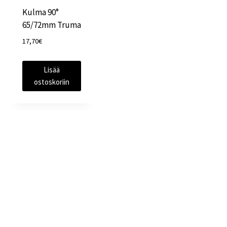
Kulma 90°
65/72mm Truma
17,70
€
Lisää
ostoskoriin