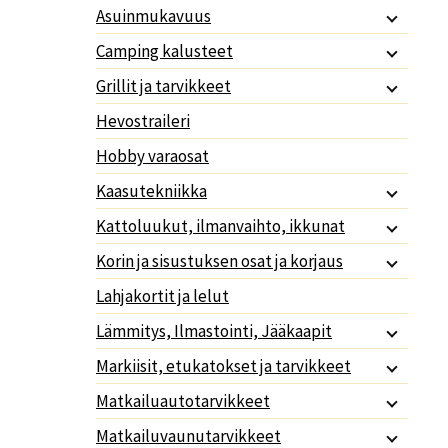
Asuinmukavuus
Camping kalusteet
Grillit ja tarvikkeet
Hevostraileri
Hobby varaosat
Kaasutekniikka
Kattoluukut, ilmanvaihto, ikkunat
Korin ja sisustuksen osat ja korjaus
Lahjakortit ja lelut
Lämmitys, Ilmastointi, Jääkaapit
Markiisit, etukatokset ja tarvikkeet
Matkailuautotarvikkeet
Matkailuvaunutarvikkeet