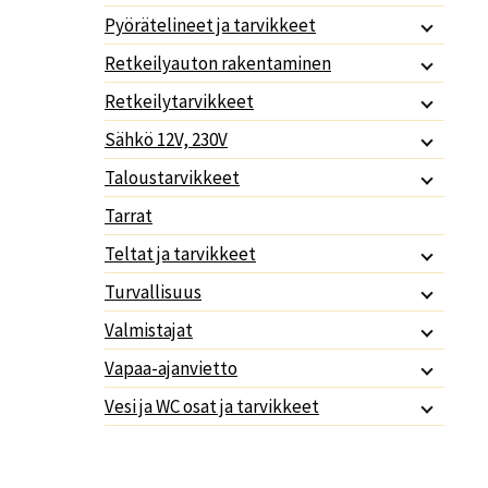
Pyörätelineet ja tarvikkeet
Retkeilyauton rakentaminen
Retkeilytarvikkeet
Sähkö 12V, 230V
Taloustarvikkeet
Tarrat
Teltat ja tarvikkeet
Turvallisuus
Valmistajat
Vapaa-ajanvietto
Vesi ja WC osat ja tarvikkeet