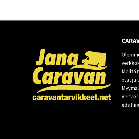
CARAV
Olemme
verkkok
Meiltä 
osat ja 
Myymälä
Vertaa 
edullin