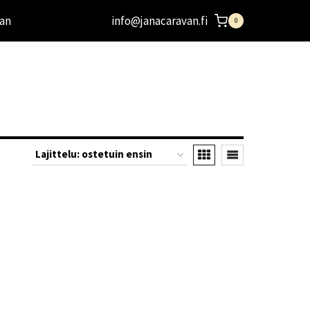
an
info@janacaravan.fi
0