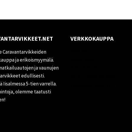
ANTARVIKKEET.NET
VERKKOKAUPPA
Oma tili
 Caravantarvikkeiden
Palautukset
auppa ja erikoismyymälä.
matkailuautojen ja vaunujen
Rekisteriseloste
tarvikkeet edullisesti.
Vastuuvapauslauseke
 Iisalmessa 5-tien varrella.
Evästekäytäntö (EU)
hintoja, olemme taatusti
en!