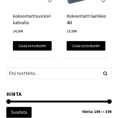
kokoontaittuva kori
Kokoontaitt.laatikko
kahvalla
46l
24,00
€
19,90
€
Lisää ostoskoriin
Lisää ostoskoriin
Etsi:
Haku
HINTA
Min
Mak
Hinta:
10€
—
30€
Suodata