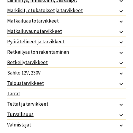
Lämmitys, Ilmastointi, Jääkaapit
Markiisit, etukatokset ja tarvikkeet
Matkailuautotarvikkeet
Matkailuvaunutarvikkeet
Pyörätelineet ja tarvikkeet
Retkeilyauton rakentaminen
Retkeilytarvikkeet
Sähkö 12V, 230V
Taloustarvikkeet
Tarrat
Teltat ja tarvikkeet
Turvallisuus
Valmistajat