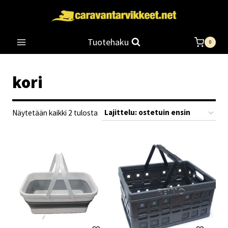
Siirry
sisältöön
Tuotehaku
0
kori
Suosituimmat
Näytetään kaikki 2 tulosta
ensin