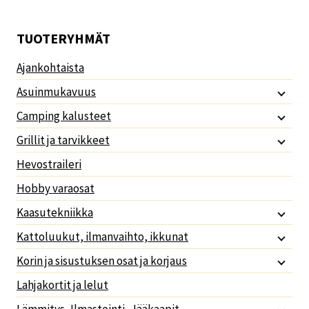
TUOTERYHMÄT
Ajankohtaista
Asuinmukavuus
Camping kalusteet
Grillit ja tarvikkeet
Hevostraileri
Hobby varaosat
Kaasutekniikka
Kattoluukut, ilmanvaihto, ikkunat
Korin ja sisustuksen osat ja korjaus
Lahjakortit ja lelut