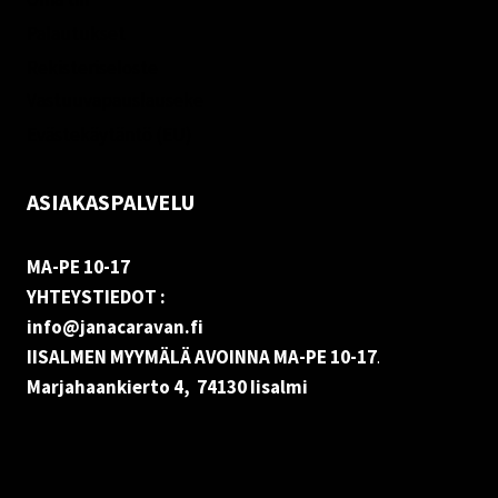
Palautukset
Rekisteriseloste
Vastuuvapauslauseke
Evästekäytäntö (EU)
ASIAKASPALVELU
MA-PE 10-17
YHTEYSTIEDOT :
info@janacaravan.fi
IISALMEN MYYMÄLÄ AVOINNA MA-PE 10-17
.
Marjahaankierto 4, 74130 Iisalmi