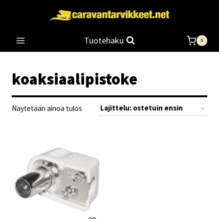
Siirry
sisältöön
Tuotehaku
0
koaksiaalipistoke
Näytetään ainoa tulos