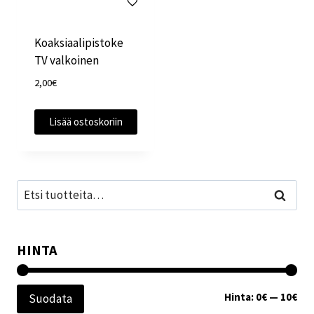
Koaksiaalipistoke
TV valkoinen
2,00
€
Lisää ostoskoriin
Etsi:
Haku
HINTA
Min
Mak
Hinta:
0€
—
10€
Suodata