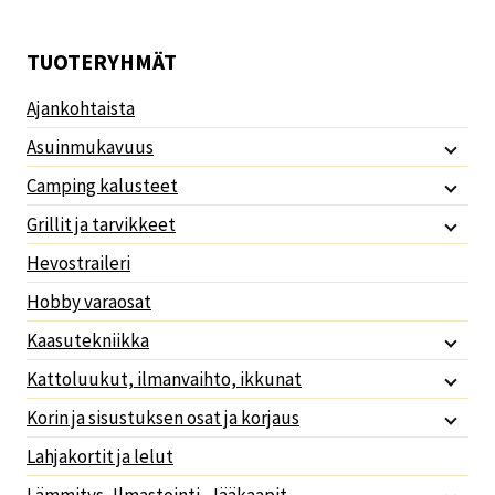
TUOTERYHMÄT
Ajankohtaista
Asuinmukavuus
Camping kalusteet
Grillit ja tarvikkeet
Hevostraileri
Hobby varaosat
Kaasutekniikka
Kattoluukut, ilmanvaihto, ikkunat
Korin ja sisustuksen osat ja korjaus
Lahjakortit ja lelut