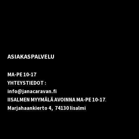
Palautukset
Rekisteriseloste
Vastuuvapauslauseke
Evästekäytäntö (EU)
ASIAKASPALVELU
MA-PE 10-17
YHTEYSTIEDOT :
info@janacaravan.fi
IISALMEN MYYMÄLÄ AVOINNA MA-PE 10-17
.
Marjahaankierto 4, 74130 Iisalmi