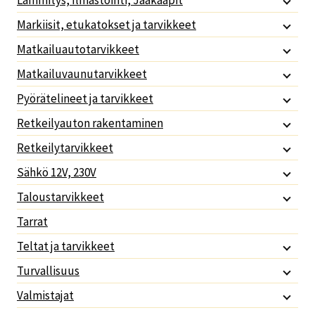
Lämmitys, Ilmastointi, Jääkaapit
Markiisit, etukatokset ja tarvikkeet
Matkailuautotarvikkeet
Matkailuvaunutarvikkeet
Pyörätelineet ja tarvikkeet
Retkeilyauton rakentaminen
Retkeilytarvikkeet
Sähkö 12V, 230V
Taloustarvikkeet
Tarrat
Teltat ja tarvikkeet
Turvallisuus
Valmistajat