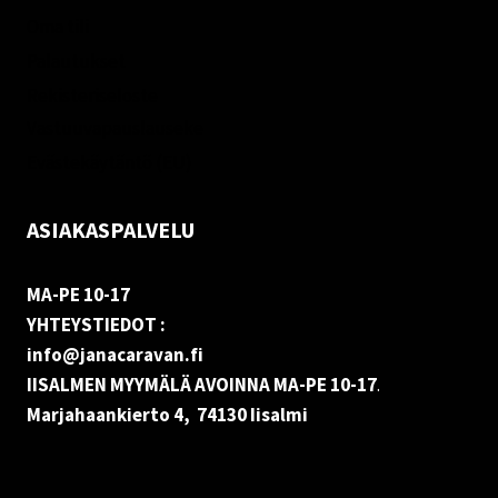
Oma tili
Palautukset
Rekisteriseloste
Vastuuvapauslauseke
Evästekäytäntö (EU)
ASIAKASPALVELU
MA-PE 10-17
YHTEYSTIEDOT :
info@janacaravan.fi
IISALMEN MYYMÄLÄ AVOINNA MA-PE 10-17
.
Marjahaankierto 4, 74130 Iisalmi