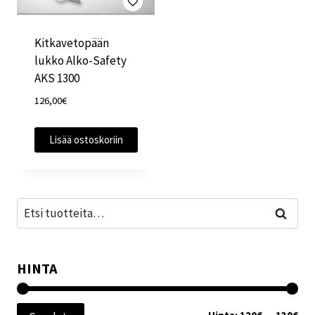
Kitkavetopään
lukko Alko-Safety
AKS 1300
126,00
€
Lisää ostoskoriin
Etsi:
Haku
HINTA
Min
Mak