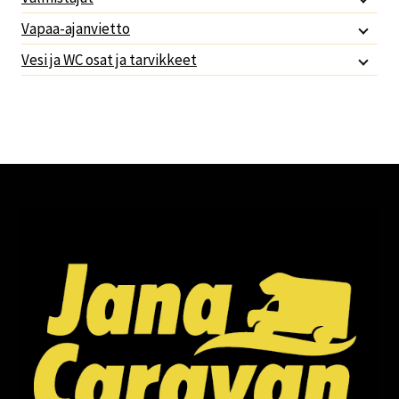
Vapaa-ajanvietto
Vesi ja WC osat ja tarvikkeet