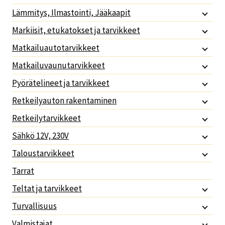
Lämmitys, Ilmastointi, Jääkaapit
Markiisit, etukatokset ja tarvikkeet
Matkailuautotarvikkeet
Matkailuvaunutarvikkeet
Pyörätelineet ja tarvikkeet
Retkeilyauton rakentaminen
Retkeilytarvikkeet
Sähkö 12V, 230V
Taloustarvikkeet
Tarrat
Teltat ja tarvikkeet
Turvallisuus
Valmistajat