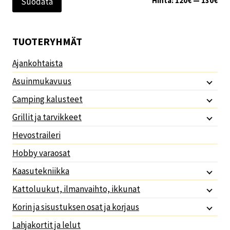
Hinta:
120€
—
130€
Suodata
TUOTERYHMÄT
Ajankohtaista
Asuinmukavuus
Camping kalusteet
Grillit ja tarvikkeet
Hevostraileri
Hobby varaosat
Kaasutekniikka
Kattoluukut, ilmanvaihto, ikkunat
Korin ja sisustuksen osat ja korjaus
Lahjakortit ja lelut