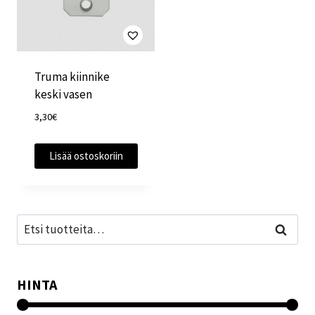
Truma kiinnike
keski vasen
3,30
€
Lisää ostoskoriin
Etsi:
Haku
HINTA