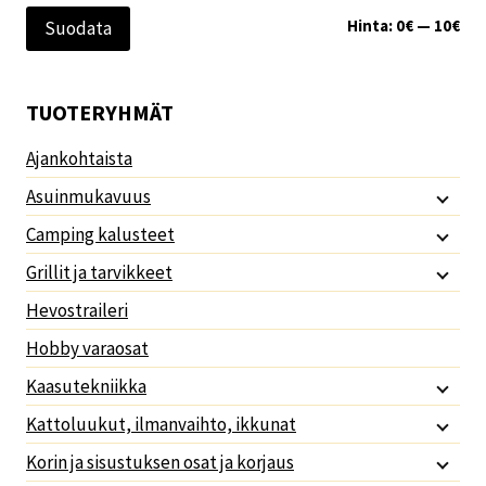
Min
Mak
Hinta:
0€
—
10€
Suodata
TUOTERYHMÄT
Ajankohtaista
Asuinmukavuus
Camping kalusteet
Grillit ja tarvikkeet
Hevostraileri
Hobby varaosat
Kaasutekniikka
Kattoluukut, ilmanvaihto, ikkunat
Korin ja sisustuksen osat ja korjaus