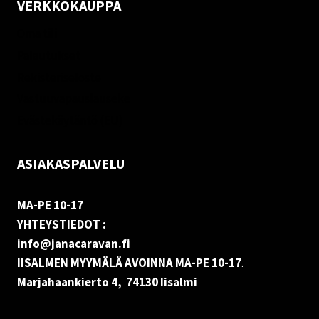
VERKKOKAUPPA
Oma tili
Palautukset
Rekisteriseloste
Vastuuvapauslauseke
Evästekäytäntö (EU)
ASIAKASPALVELU
MA-PE 10-17
YHTEYSTIEDOT :
info@janacaravan.fi
IISALMEN MYYMÄLÄ AVOINNA MA-PE 10-17
.
Marjahaankierto 4, 74130 Iisalmi