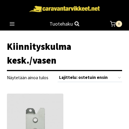
Siirry
sisältöön
Tuotehaku
0
Kiinnityskulma
kesk./vasen
Näytetään ainoa tulos