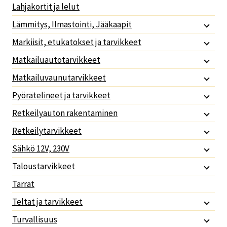
Lahjakortit ja lelut
Lämmitys, Ilmastointi, Jääkaapit
Markiisit, etukatokset ja tarvikkeet
Matkailuautotarvikkeet
Matkailuvaunutarvikkeet
Pyörätelineet ja tarvikkeet
Retkeilyauton rakentaminen
Retkeilytarvikkeet
Sähkö 12V, 230V
Taloustarvikkeet
Tarrat
Teltat ja tarvikkeet
Turvallisuus