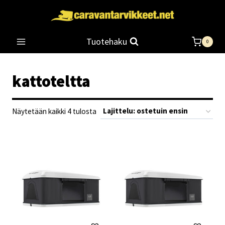
Siirry
sisältöön
Tuotehaku
0
kattoteltta
Suosituimmat
Näytetään kaikki 4 tulosta
ensin