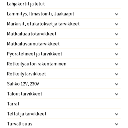
Lahjakortit ja lelut
Lämmitys, Ilmastointi, Jääkaapit
Markiisit, etukatokset ja tarvikkeet
Matkailuautotarvikkeet
Matkailuvaunutarvikkeet
Pyörätelineet ja tarvikkeet
Retkeilyauton rakentaminen
Retkeilytarvikkeet
Sähkö 12V, 230V
Taloustarvikkeet
Tarrat
Teltat ja tarvikkeet
Turvallisuus