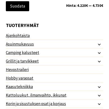
Min
Mak
Hinta:
4.220€
—
4.730€
Suodata
TUOTERYHMÄT
Ajankohtaista
Asuinmukavuus
Camping kalusteet
Grillit ja tarvikkeet
Hevostraileri
Hobby varaosat
Kaasutekniikka
Kattoluukut, ilmanvaihto, ikkunat
Korin ja sisustuksen osat ja korjaus