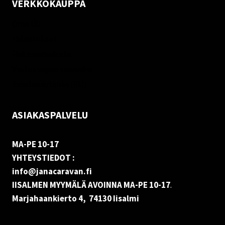
VERKKOKAUPPA
Oma tili
Palautukset
Rekisteriseloste
Vastuuvapauslauseke
Evästekäytäntö (EU)
ASIAKASPALVELU
MA-PE 10-17
YHTEYSTIEDOT :
info@janacaravan.fi
IISALMEN MYYMÄLÄ AVOINNA MA-PE 10-17
.
Marjahaankierto 4, 74130 Iisalmi