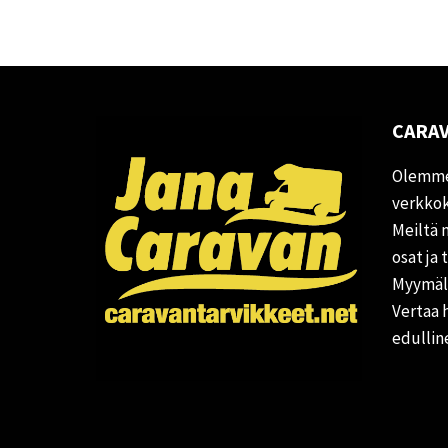
CARAV
Olemme
verkkok
Meiltä 
osat ja 
Myymälä
Vertaa 
edullin