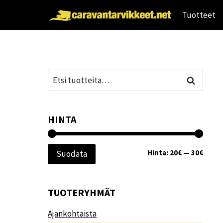
Siirry
Tuotteet
sisältöön
Etsi:
Haku
HINTA
Minim
Maksi
Hinta:
20€
—
30€
Suodata
TUOTERYHMÄT
Ajankohtaista