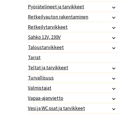
Pyörätelineet ja tarvikkeet
Retkeilyauton rakentaminen
Retkeilytarvikkeet
Sähkö 12V, 230V
Taloustarvikkeet
Tarrat
Teltat ja tarvikkeet
Turvallisuus
Valmistajat
Vapaa-ajanvietto
Vesi ja WC osat ja tarvikkeet