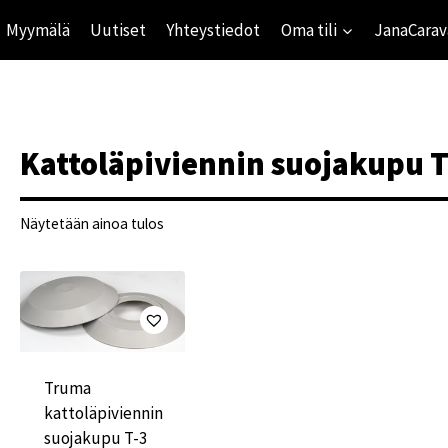
Myymälä
Uutiset
Yhteystiedot
Oma tili
JanaCarav
Kattoläpiviennin suojakupu T
Näytetään ainoa tulos
ihinta
mihinta
Truma
kattoläpiviennin
suojakupu T-3