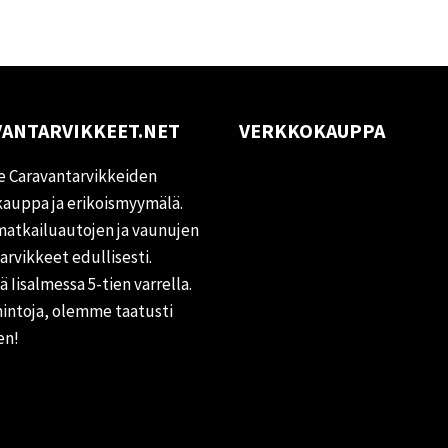
ANTARVIKKEET.NET
VERKKOKAUPPA
Oma tili
 Caravantarvikkeiden
Palautukset
auppa ja erikoismyymälä.
matkailuautojen ja vaunujen
Rekisteriseloste
tarvikkeet edullisesti.
Vastuuvapauslauseke
 Iisalmessa 5-tien varrella.
Evästekäytäntö (EU)
hintoja, olemme taatusti
en!