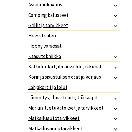
Asuinmukavuus
Camping kalusteet
Grillit ja tarvikkeet
Hevostraileri
Hobby varaosat
Kaasutekniikka
Kattoluukut, ilmanvaihto, ikkunat
Korin ja sisustuksen osat ja korjaus
Lahjakortit ja lelut
Lämmitys, Ilmastointi, Jääkaapit
Markiisit, etukatokset ja tarvikkeet
Matkailuautotarvikkeet
Matkailuvaunutarvikkeet