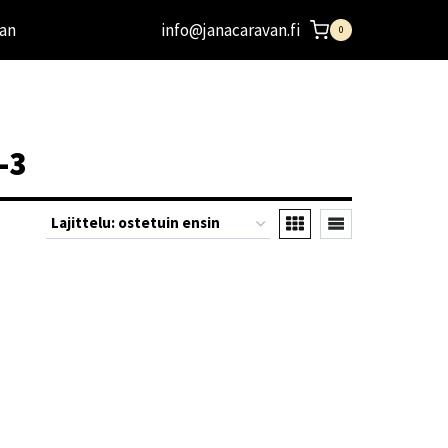
an
info@janacaravan.fi
0
-3