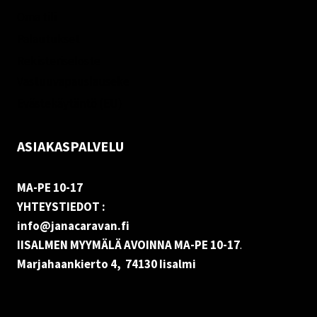
Oma tili
Palautukset
Rekisteriseloste
Vastuuvapauslauseke
Evästekäytäntö (EU)
ASIAKASPALVELU
MA-PE 10-17
YHTEYSTIEDOT :
info@janacaravan.fi
IISALMEN MYYMÄLÄ AVOINNA MA-PE 10-17
.
Marjahaankierto 4, 74130 Iisalmi