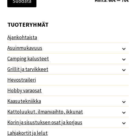
Hinta:
60€
—
70€
Suodata
TUOTERYHMÄT
Ajankohtaista
Asuinmukavuus
Camping kalusteet
Grillit ja tarvikkeet
Hevostraileri
Hobby varaosat
Kaasutekniikka
Kattoluukut, ilmanvaihto, ikkunat
Korin ja sisustuksen osat ja korjaus
Lahjakortit ja lelut