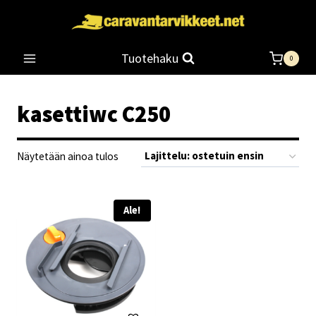
Siirry
sisältöön
Tuotehaku
0
kasettiwc C250
Näytetään ainoa tulos
Ale!