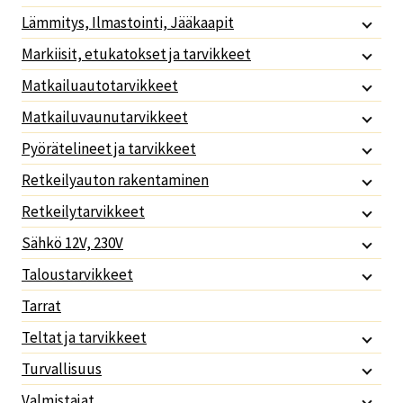
Lämmitys, Ilmastointi, Jääkaapit
Markiisit, etukatokset ja tarvikkeet
Matkailuautotarvikkeet
Matkailuvaunutarvikkeet
Pyörätelineet ja tarvikkeet
Retkeilyauton rakentaminen
Retkeilytarvikkeet
Sähkö 12V, 230V
Taloustarvikkeet
Tarrat
Teltat ja tarvikkeet
Turvallisuus
Valmistajat