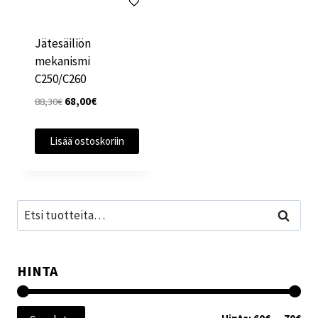
Jätesäiliön
mekanismi
C250/C260
Alkuperäinen
Nykyinen
88,30
€
68,00
€
hinta
hinta
oli:
on:
Lisää ostoskoriin
88,30€.
68,00€.
Etsi:
Haku
HINTA
Min
Mak