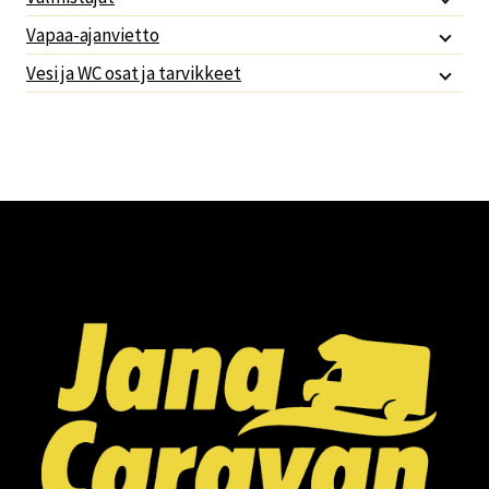
Vapaa-ajanvietto
Vesi ja WC osat ja tarvikkeet