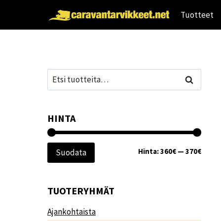
Siirry
Tuotteet
sisältöön
Etsi:
Haku
HINTA
Minim
Maksi
Hinta:
360€
—
370€
Suodata
TUOTERYHMÄT
Ajankohtaista