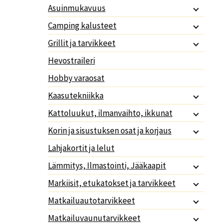
Asuinmukavuus
Camping kalusteet
Grillit ja tarvikkeet
Hevostraileri
Hobby varaosat
Kaasutekniikka
Kattoluukut, ilmanvaihto, ikkunat
Korin ja sisustuksen osat ja korjaus
Lahjakortit ja lelut
Lämmitys, Ilmastointi, Jääkaapit
Markiisit, etukatokset ja tarvikkeet
Matkailuautotarvikkeet
Matkailuvaunutarvikkeet