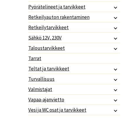
Pyörätelineet ja tarvikkeet
Retkeilyauton rakentaminen
Retkeilytarvikkeet
Sähkö 12V, 230V
Taloustarvikkeet
Tarrat
Teltat ja tarvikkeet
Turvallisuus
Valmistajat
Vapaa-ajanvietto
Vesi ja WC osat ja tarvikkeet