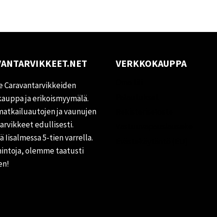
ANTARVIKKEET.NET
VERKKOKAUPPA
Oma tili
 Caravantarvikkeiden
Palautukset
auppa ja erikoismyymälä.
matkailuautojen ja vaunujen
Rekisteriseloste
tarvikkeet edullisesti.
Vastuuvapauslauseke
 Iisalmessa 5-tien varrella.
Evästekäytäntö (EU)
hintoja, olemme taatusti
en!