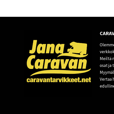
CARAV
Olemme
verkkok
Meiltä 
osat ja 
Myymälä
Vertaa 
edullin