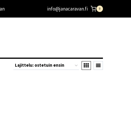
an
info@janacaravan.fi
0