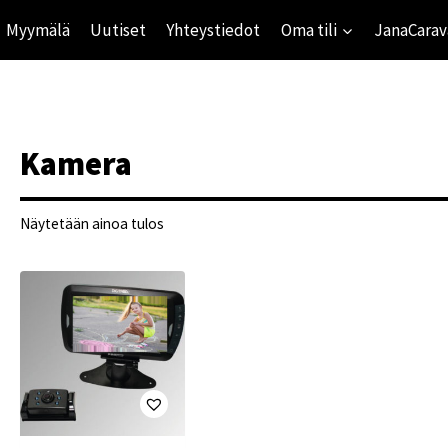
Myymälä
Uutiset
Yhteystiedot
Oma tili
JanaCarav
Kamera
Näytetään ainoa tulos
ihinta
mihinta