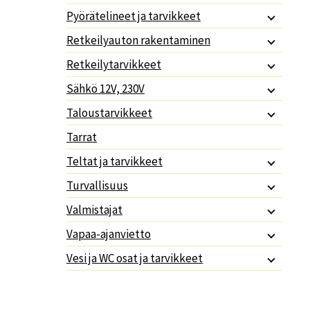
Pyörätelineet ja tarvikkeet
Retkeilyauton rakentaminen
Retkeilytarvikkeet
Sähkö 12V, 230V
Taloustarvikkeet
Tarrat
Teltat ja tarvikkeet
Turvallisuus
Valmistajat
Vapaa-ajanvietto
Vesi ja WC osat ja tarvikkeet