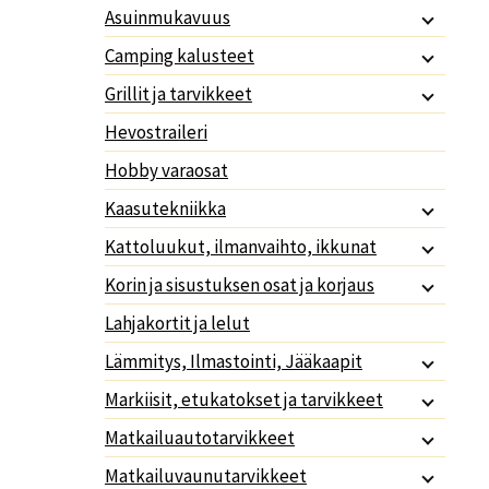
Asuinmukavuus
Camping kalusteet
Grillit ja tarvikkeet
Hevostraileri
Hobby varaosat
Kaasutekniikka
Kattoluukut, ilmanvaihto, ikkunat
Korin ja sisustuksen osat ja korjaus
Lahjakortit ja lelut
Lämmitys, Ilmastointi, Jääkaapit
Markiisit, etukatokset ja tarvikkeet
Matkailuautotarvikkeet
Matkailuvaunutarvikkeet