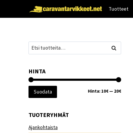
Siirry
Tuotteet
sisältöön
Etsi:
Haku
HINTA
Minim
Maksi
Hinta:
10€
—
20€
Suodata
TUOTERYHMÄT
Ajankohtaista