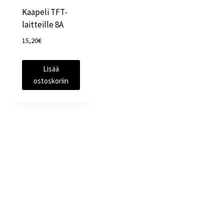
Kaapeli TFT-
laitteille 8A
15,20
€
Lisää
ostoskoriin