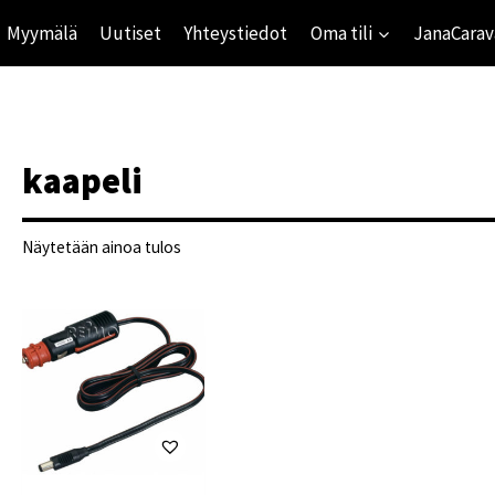
Myymälä
Uutiset
Yhteystiedot
Oma tili
JanaCarav
kaapeli
Näytetään ainoa tulos
ihinta
mihinta