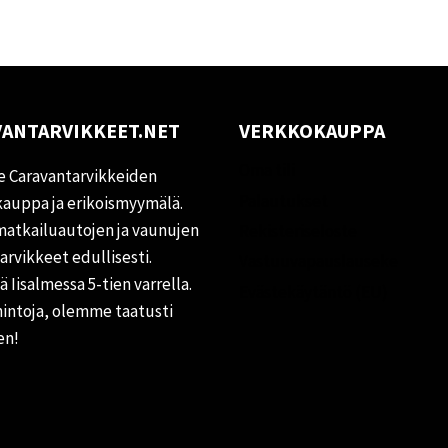
ANTARVIKKEET.NET
VERKKOKAUPPA
Oma tili
 Caravantarvikkeiden
Palautukset
auppa ja erikoismyymälä.
matkailuautojen ja vaunujen
Rekisteriseloste
tarvikkeet edullisesti.
Vastuuvapauslauseke
 Iisalmessa 5-tien varrella.
Evästekäytäntö (EU)
hintoja, olemme taatusti
en!