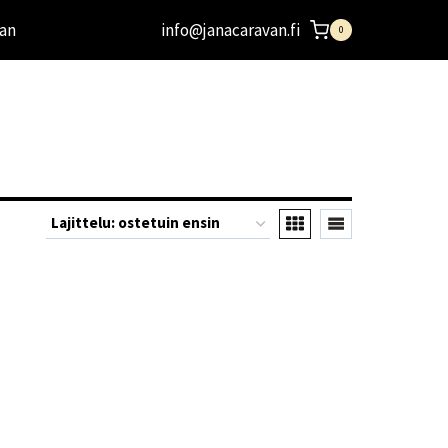
an
info@janacaravan.fi
0