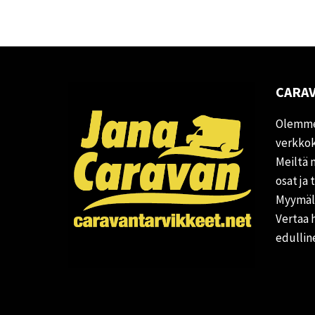
CARAV
Olemme
verkkok
Meiltä 
osat ja 
Myymälä
Vertaa 
edullin