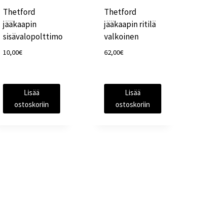
Thetford
Thetford
jääkaapin
jääkaapin ritilä
sisävalopolttimo
valkoinen
10,00
€
62,00
€
Lisää
Lisää
ostoskoriin
ostoskoriin