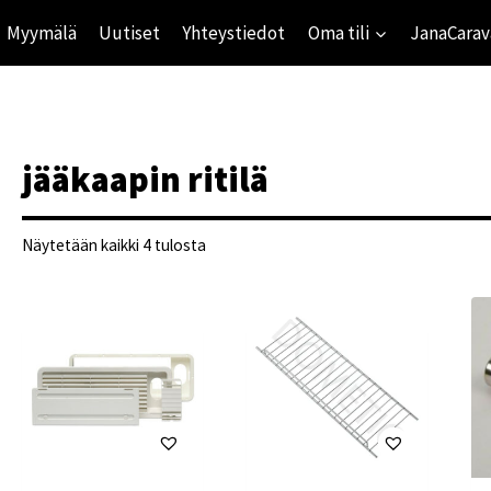
Myymälä
Uutiset
Yhteystiedot
Oma tili
JanaCarav
jääkaapin ritilä
Suosituimmat
Näytetään kaikki 4 tulosta
ensin
ihinta
mihinta