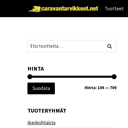
Siirry
Tuotteet
sisältöön
Etsi:
Haku
HINTA
Minim
Maksi
Hinta:
10€
—
70€
Suodata
TUOTERYHMÄT
Ajankohtaista