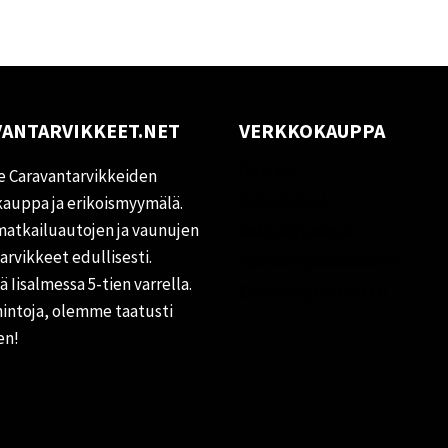
ANTARVIKKEET.NET
VERKKOKAUPPA
Oma tili
 Caravantarvikkeiden
Palautukset
auppa ja erikoismyymälä.
matkailuautojen ja vaunujen
Rekisteriseloste
tarvikkeet edullisesti.
Vastuuvapauslauseke
 Iisalmessa 5-tien varrella.
Evästekäytäntö (EU)
hintoja, olemme taatusti
en!