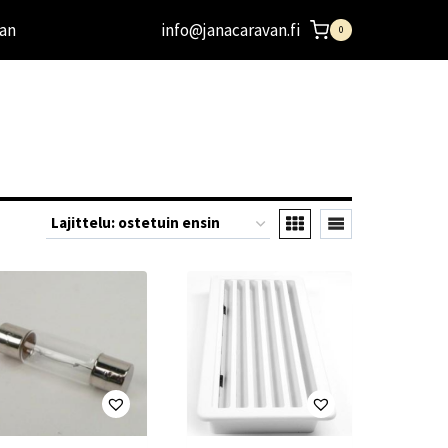
an
info@janacaravan.fi
0