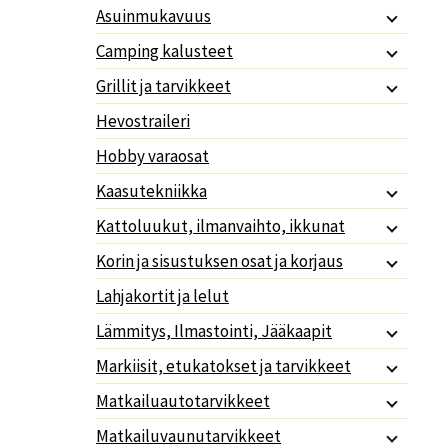
Asuinmukavuus
Camping kalusteet
Grillit ja tarvikkeet
Hevostraileri
Hobby varaosat
Kaasutekniikka
Kattoluukut, ilmanvaihto, ikkunat
Korin ja sisustuksen osat ja korjaus
Lahjakortit ja lelut
Lämmitys, Ilmastointi, Jääkaapit
Markiisit, etukatokset ja tarvikkeet
Matkailuautotarvikkeet
Matkailuvaunutarvikkeet