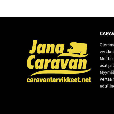
CARAV
Olemme
verkkok
Meiltä 
osat ja 
Myymälä
Vertaa 
edullin