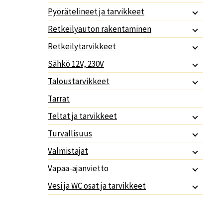
Pyörätelineet ja tarvikkeet
Retkeilyauton rakentaminen
Retkeilytarvikkeet
Sähkö 12V, 230V
Taloustarvikkeet
Tarrat
Teltat ja tarvikkeet
Turvallisuus
Valmistajat
Vapaa-ajanvietto
Vesi ja WC osat ja tarvikkeet