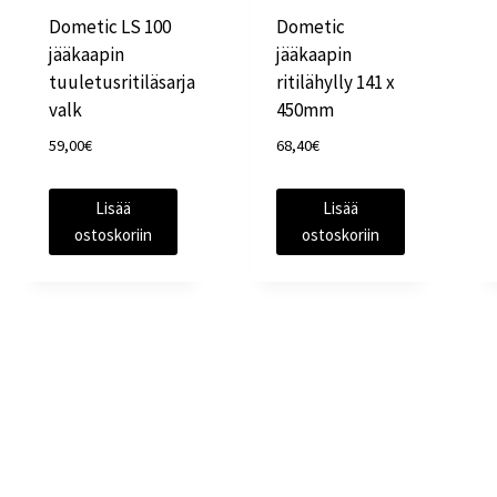
Dometic LS 100
Dometic
jääkaapin
jääkaapin
tuuletusritiläsarja
ritilähylly 141 x
valk
450mm
59,00
€
68,40
€
Lisää
Lisää
ostoskoriin
ostoskoriin