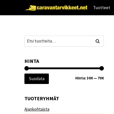
Siirry
Tuotteet
sisältöön
Etsi:
Haku
HINTA
Minim
Maksi
Hinta:
30€
—
70€
Suodata
TUOTERYHMÄT
Ajankohtaista