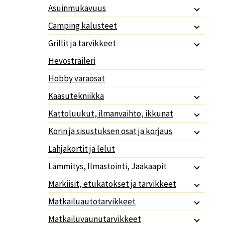
Asuinmukavuus
Camping kalusteet
Grillit ja tarvikkeet
Hevostraileri
Hobby varaosat
Kaasutekniikka
Kattoluukut, ilmanvaihto, ikkunat
Korin ja sisustuksen osat ja korjaus
Lahjakortit ja lelut
Lämmitys, Ilmastointi, Jääkaapit
Markiisit, etukatokset ja tarvikkeet
Matkailuautotarvikkeet
Matkailuvaunutarvikkeet