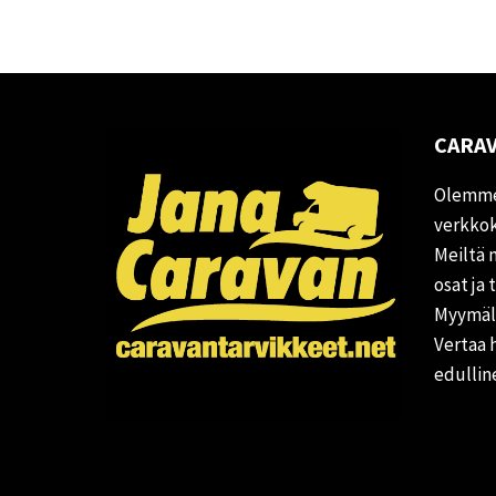
CARAV
Olemme
verkkok
Meiltä 
osat ja 
Myymälä
Vertaa 
edullin