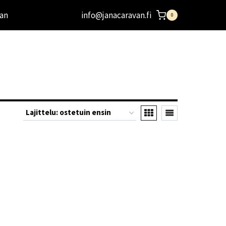
an
info@janacaravan.fi
0