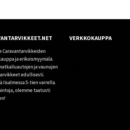
ANTARVIKKEET.NET
VERKKOKAUPPA
Oma tili
 Caravantarvikkeiden
Palautukset
auppa ja erikoismyymälä.
matkailuautojen ja vaunujen
Rekisteriseloste
tarvikkeet edullisesti.
Vastuuvapauslauseke
 Iisalmessa 5-tien varrella.
Evästekäytäntö (EU)
hintoja, olemme taatusti
en!