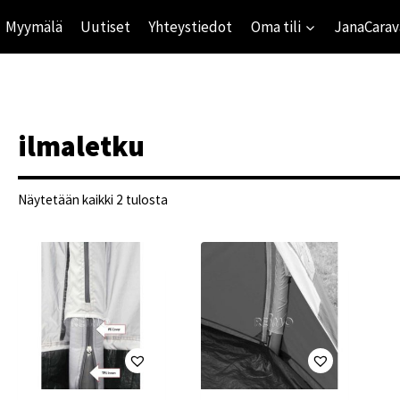
Myymälä
Uutiset
Yhteystiedot
Oma tili
JanaCarav
ilmaletku
Suosituimmat
Näytetään kaikki 2 tulosta
ensin
ihinta
mihinta