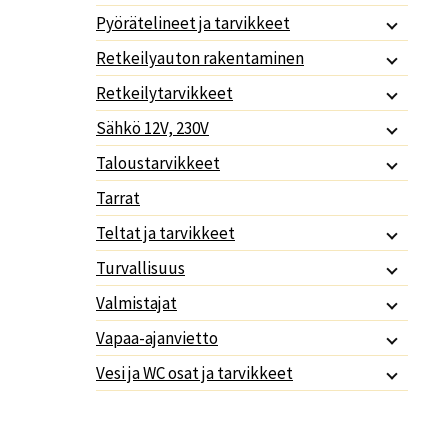
Pyörätelineet ja tarvikkeet
Retkeilyauton rakentaminen
Retkeilytarvikkeet
Sähkö 12V, 230V
Taloustarvikkeet
Tarrat
Teltat ja tarvikkeet
Turvallisuus
Valmistajat
Vapaa-ajanvietto
Vesi ja WC osat ja tarvikkeet