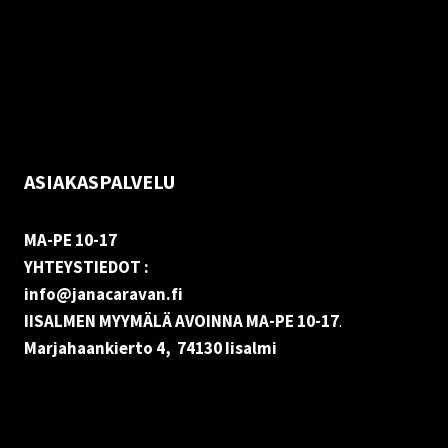
Palautukset
Rekisteriseloste
Vastuuvapauslauseke
Evästekäytäntö (EU)
ASIAKASPALVELU
MA-PE 10-17
YHTEYSTIEDOT :
info@janacaravan.fi
IISALMEN MYYMÄLÄ AVOINNA MA-PE 10-17
.
Marjahaankierto 4, 74130 Iisalmi