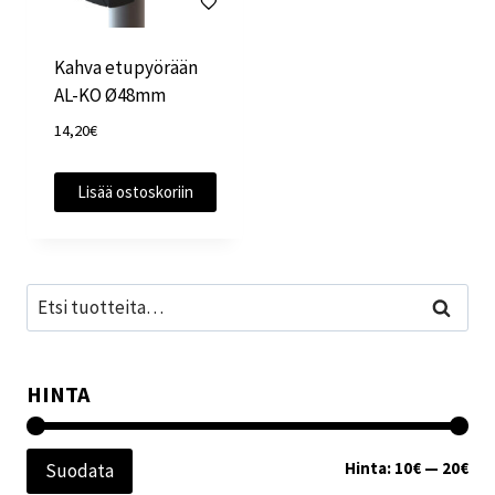
Kahva etupyörään
AL-KO Ø48mm
14,20
€
Lisää ostoskoriin
Etsi:
Haku
HINTA
Min
Mak
Hinta:
10€
—
20€
Suodata