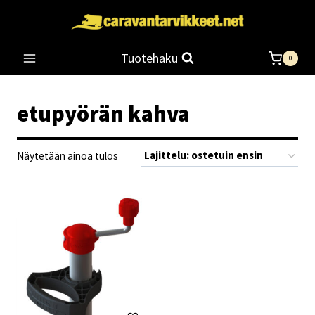
Siirry
sisältöön
Tuotehaku
0
etupyörän kahva
Näytetään ainoa tulos