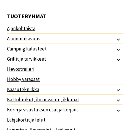
TUOTERYHMÄT
Ajankohtaista
Asuinmukavuus
Camping kalusteet
Grillit ja tarvikkeet
Hevostraileri
Hobby varaosat
Kaasutekniikka
Kattoluukut, ilmanvaihto, ikkunat
Korin ja sisustuksen osat ja korjaus
Lahjakortit ja lelut