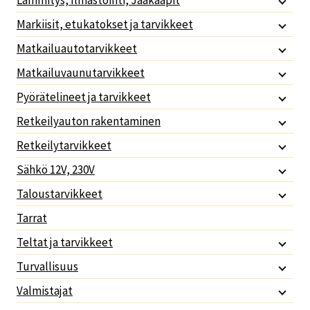
Lämmitys, Ilmastointi, Jääkaapit
Markiisit, etukatokset ja tarvikkeet
Matkailuautotarvikkeet
Matkailuvaunutarvikkeet
Pyörätelineet ja tarvikkeet
Retkeilyauton rakentaminen
Retkeilytarvikkeet
Sähkö 12V, 230V
Taloustarvikkeet
Tarrat
Teltat ja tarvikkeet
Turvallisuus
Valmistajat