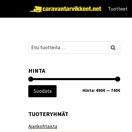
Siirry
Tuotteet
sisältöön
Etsi:
Haku
HINTA
Minim
Maksi
Hinta:
490€
—
740€
Suodata
TUOTERYHMÄT
Ajankohtaista