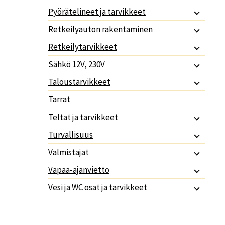
Pyörätelineet ja tarvikkeet
Retkeilyauton rakentaminen
Retkeilytarvikkeet
Sähkö 12V, 230V
Taloustarvikkeet
Tarrat
Teltat ja tarvikkeet
Turvallisuus
Valmistajat
Vapaa-ajanvietto
Vesi ja WC osat ja tarvikkeet