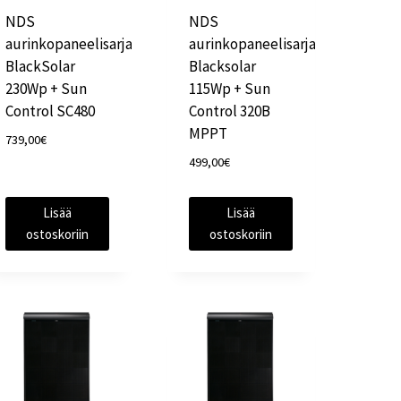
NDS
NDS
aurinkopaneelisarja
aurinkopaneelisarja
BlackSolar
Blacksolar
230Wp + Sun
115Wp + Sun
Control SC480
Control 320B
MPPT
739,00
€
499,00
€
Lisää
Lisää
ostoskoriin
ostoskoriin