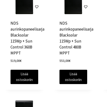
NDS
NDS
aurinkopaneelisarja
aurinkopaneelisarja
Blacksolar
Blacksolar
115Wp + Sun
115Wp + Sun
Control 360B
Control 480B
MPPT
MPPT
519,00
€
553,00
€
Lisää
Lisää
ostoskoriin
ostoskoriin