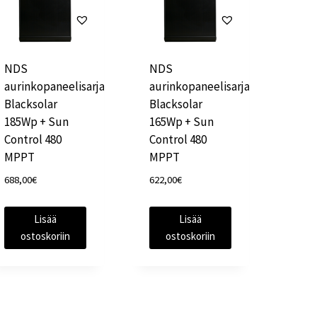
NDS
NDS
aurinkopaneelisarja
aurinkopaneelisarja
Blacksolar
Blacksolar
185Wp + Sun
165Wp + Sun
Control 480
Control 480
MPPT
MPPT
688,00
€
622,00
€
Lisää
Lisää
ostoskoriin
ostoskoriin