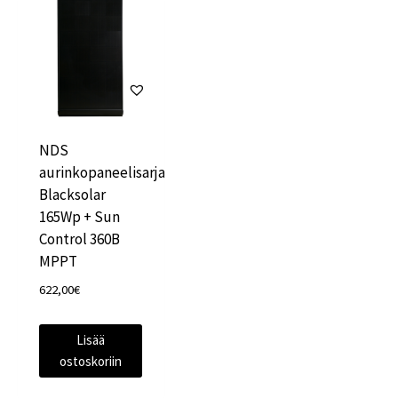
NDS
aurinkopaneelisarja
Blacksolar
165Wp + Sun
Control 360B
MPPT
622,00
€
Lisää
ostoskoriin