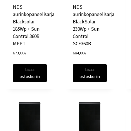
NDS
NDS
aurinkopaneelisarja
aurinkopaneelisarja
Blacksolar
BlackSolar
185Wp + Sun
230Wp + Sun
Control 360B
Control
MPPT
SCE360B
673,00
€
684,00
€
Lisää
Lisää
ostoskoriin
ostoskoriin