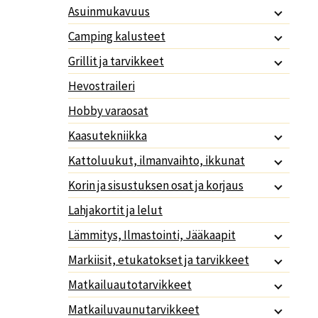
Asuinmukavuus
Camping kalusteet
Grillit ja tarvikkeet
Hevostraileri
Hobby varaosat
Kaasutekniikka
Kattoluukut, ilmanvaihto, ikkunat
Korin ja sisustuksen osat ja korjaus
Lahjakortit ja lelut
Lämmitys, Ilmastointi, Jääkaapit
Markiisit, etukatokset ja tarvikkeet
Matkailuautotarvikkeet
Matkailuvaunutarvikkeet