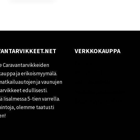
ANTARVIKKEET.NET
VERKKOKAUPPA
Oma tili
 Caravantarvikkeiden
Palautukset
auppa ja erikoismyymälä.
matkailuautojen ja vaunujen
Rekisteriseloste
tarvikkeet edullisesti.
Vastuuvapauslauseke
 Iisalmessa 5-tien varrella.
Evästekäytäntö (EU)
hintoja, olemme taatusti
en!