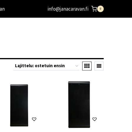
an
info@janacaravan.fi
0