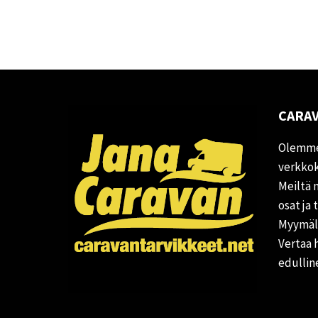
CARAV
Olemme
verkkok
Meiltä 
osat ja 
Myymälä
Vertaa 
edullin