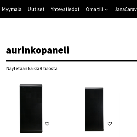
Myymälä
Uutiset
Yhteystiedot
Oma tili
JanaCarav
aurinkopaneli
Suosituimmat
Näytetään kaikki 9 tulosta
ensin
ihinta
mihinta