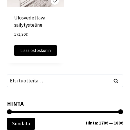
Ulosvedettävä
säilytysteline
171,30
€
Lisää ostoskoriin
Etsi:
Haku
HINTA
Min
Mak
Hinta:
170€
—
180€
Suodata