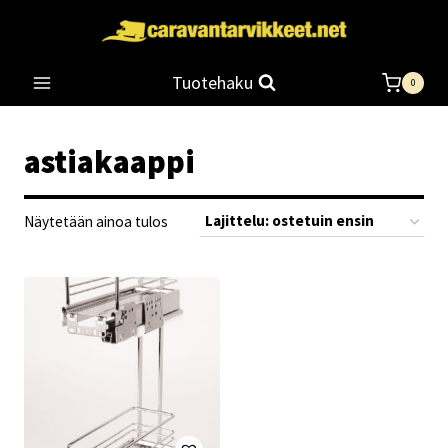
Siirry
sisältöön
Tuotehaku
0
astiakaappi
Näytetään ainoa tulos