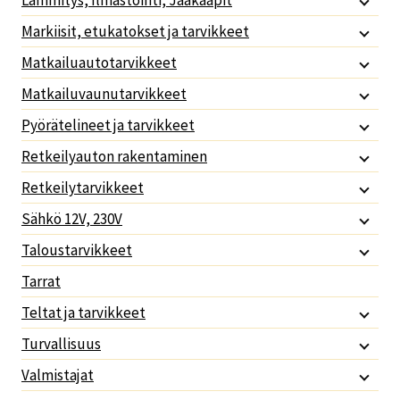
Lämmitys, Ilmastointi, Jääkaapit
Markiisit, etukatokset ja tarvikkeet
Matkailuautotarvikkeet
Matkailuvaunutarvikkeet
Pyörätelineet ja tarvikkeet
Retkeilyauton rakentaminen
Retkeilytarvikkeet
Sähkö 12V, 230V
Taloustarvikkeet
Tarrat
Teltat ja tarvikkeet
Turvallisuus
Valmistajat