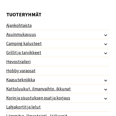
TUOTERYHMÄT
Ajankohtaista
Asuinmukavuus
Camping kalusteet
Grillit ja tarvikkeet
Hevostraileri
Hobby varaosat
Kaasutekniikka
Kattoluukut, ilmanvaihto, ikkunat
Korin ja sisustuksen osat ja korjaus
Lahjakortit ja lelut