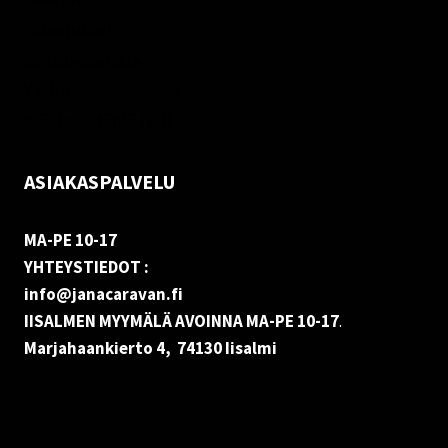
Palautukset
Rekisteriseloste
Vastuuvapauslauseke
Evästekäytäntö (EU)
ASIAKASPALVELU
MA-PE 10-17
YHTEYSTIEDOT :
info@janacaravan.fi
IISALMEN MYYMÄLÄ AVOINNA MA-PE 10-17
.
Marjahaankierto 4, 74130 Iisalmi