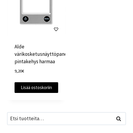
Alde
värikosketusnäyttöpaneelin
pintakehys harmaa
9,20
€
Lisää ostoskoriin
Etsi:
Haku