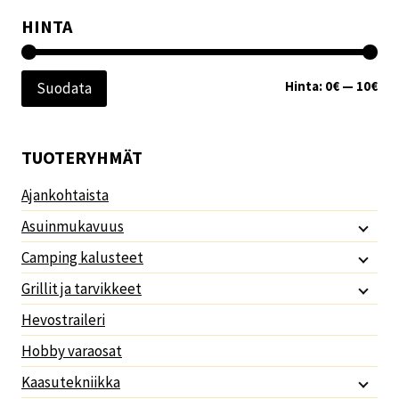
HINTA
Min
Mak
Hinta:
0€
—
10€
Suodata
TUOTERYHMÄT
Ajankohtaista
Asuinmukavuus
Camping kalusteet
Grillit ja tarvikkeet
Hevostraileri
Hobby varaosat
Kaasutekniikka