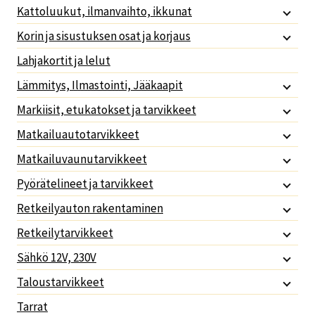
Kattoluukut, ilmanvaihto, ikkunat
Korin ja sisustuksen osat ja korjaus
Lahjakortit ja lelut
Lämmitys, Ilmastointi, Jääkaapit
Markiisit, etukatokset ja tarvikkeet
Matkailuautotarvikkeet
Matkailuvaunutarvikkeet
Pyörätelineet ja tarvikkeet
Retkeilyauton rakentaminen
Retkeilytarvikkeet
Sähkö 12V, 230V
Taloustarvikkeet
Tarrat