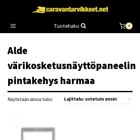
Siirry
sisältöön
Tuotehaku
0
Alde
värikosketusnäyttöpaneelin
pintakehys harmaa
Näytetään ainoa tulos