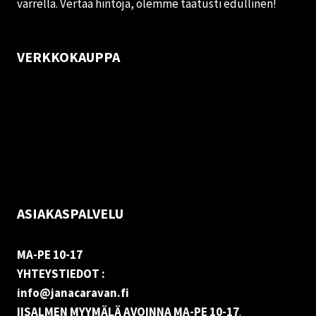
varrella. Vertaa hintoja, olemme taatusti edullinen!
VERKKOKAUPPA
Oma tili
Palautukset
Rekisteriseloste
Vastuuvapauslauseke
Evästekäytäntö (EU)
ASIAKASPALVELU
MA-PE 10-17
YHTEYSTIEDOT :
info@janacaravan.fi
IISALMEN MYYMÄLÄ AVOINNA MA-PE 10-17
.