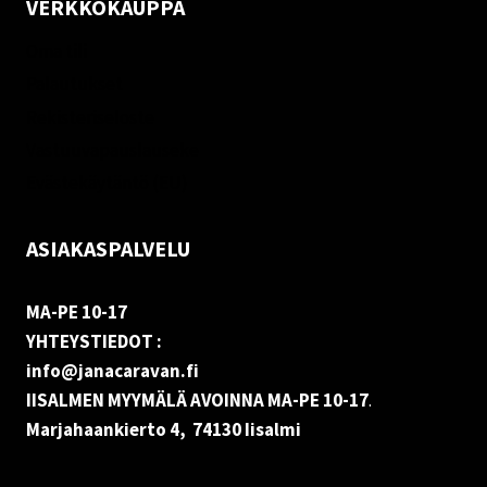
VERKKOKAUPPA
Oma tili
Palautukset
Rekisteriseloste
Vastuuvapauslauseke
Evästekäytäntö (EU)
ASIAKASPALVELU
MA-PE 10-17
YHTEYSTIEDOT :
info@janacaravan.fi
IISALMEN MYYMÄLÄ AVOINNA MA-PE 10-17
.
Marjahaankierto 4, 74130 Iisalmi