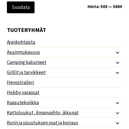
Min
Mak
Hinta:
50€
—
560€
Suodata
TUOTERYHMÄT
Ajankohtaista
Asuinmukavuus
Camping kalusteet
Grillit ja tarvikkeet
Hevostraileri
Hobby varaosat
Kaasutekniikka
Kattoluukut, ilmanvaihto, ikkunat
Korin ja sisustuksen osat ja korjaus