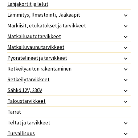
Lahjakortit ja lelut
Lämmitys, Ilmastointi, Jääkaapit
Markiisit, etukatokset ja tarvikkeet
Matkailuautotarvikkeet
Matkailuvaunutarvikkeet
Pyörätelineet ja tarvikkeet
Retkeilyauton rakentaminen
Retkeilytarvikkeet
Sähkö 12V, 230V
Taloustarvikkeet
Tarrat
Teltat ja tarvikkeet
Turvallisuus