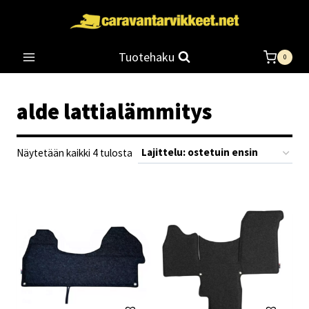
Siirry
sisältöön
Tuotehaku
0
alde lattialämmitys
Suosituimmat
Näytetään kaikki 4 tulosta
ensin