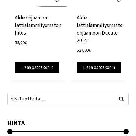
Alde ohjaamon
Alde
lattialämmitysmaton
lattialämmitysmatto
liitos
ohjaamoon Ducato
2014-
59,20
€
527,00
€
Lisää ostoskoriin
Lisää ostoskoriin
Etsi:
Haku
HINTA