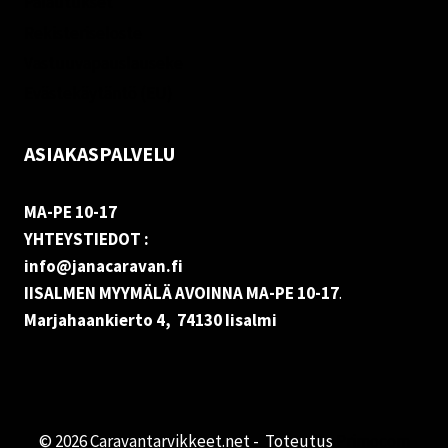
Palautukset
Rekisteriseloste
Vastuuvapauslauseke
Evästekäytäntö (EU)
ASIAKASPALVELU
MA-PE 10-17
YHTEYSTIEDOT :
info@janacaravan.fi
IISALMEN MYYMÄLÄ AVOINNA MA-PE 10-17
.
Marjahaankierto 4, 74130 Iisalmi
© 2026 Caravantarvikkeet.net - Toteutus
Primocom