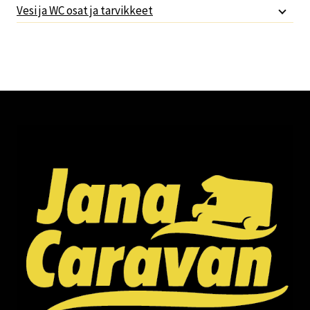
Vesi ja WC osat ja tarvikkeet