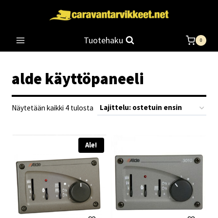
Siirry
sisältöön
Tuotehaku
0
alde käyttöpaneeli
Suosituimmat
Näytetään kaikki 4 tulosta
ensin
Ale!