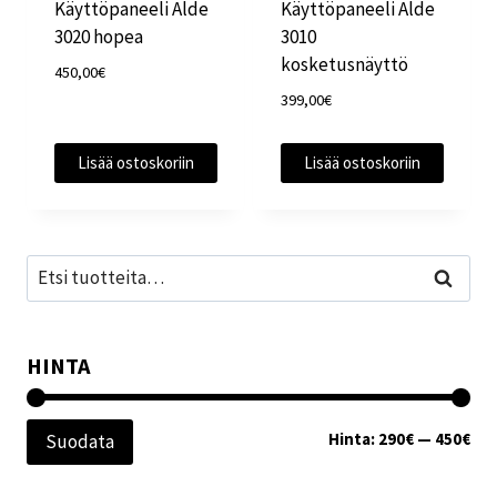
Käyttöpaneeli Alde
Käyttöpaneeli Alde
3020 hopea
3010
kosketusnäyttö
450,00
€
399,00
€
Lisää ostoskoriin
Lisää ostoskoriin
Etsi:
Haku
HINTA
Min
Mak
Hinta:
290€
—
450€
Suodata