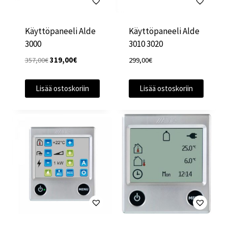
Käyttöpaneeli Alde
Käyttöpaneeli Alde
3000
3010 3020
Alkuperäinen
Nykyinen
357,00
€
319,00
€
299,00
€
hinta
hinta
oli:
on:
Lisää ostoskoriin
Lisää ostoskoriin
357,00€.
319,00€.