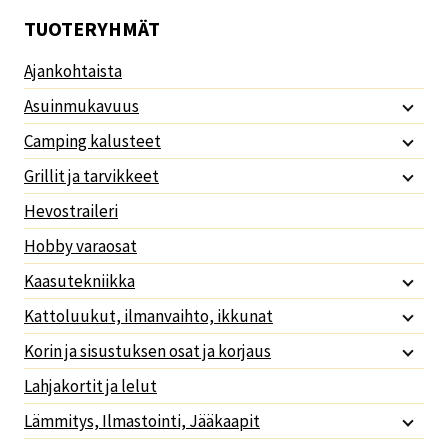
TUOTERYHMÄT
Ajankohtaista
Asuinmukavuus
Camping kalusteet
Grillit ja tarvikkeet
Hevostraileri
Hobby varaosat
Kaasutekniikka
Kattoluukut, ilmanvaihto, ikkunat
Korin ja sisustuksen osat ja korjaus
Lahjakortit ja lelut
Lämmitys, Ilmastointi, Jääkaapit