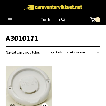
Siirry
sisältöön
Tuotehaku
0
A3010171
Näytetään ainoa tulos