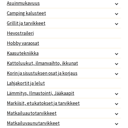
Asuinmukavuus
Camping kalusteet
Grillit ja tarvikkeet
Hevostraileri
Hobby varaosat
Kaasutekniikka
Kattoluukut, ilmanvaihto, ikkunat
Korin ja sisustuksen osat ja korjaus
Lahjakortit ja lelut
Lämmitys, Ilmastointi, Jääkaapit
Markiisit, etukatokset ja tarvikkeet
Matkailuautotarvikkeet
Matkailuvaunutarvikkeet