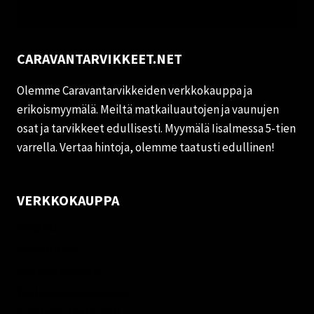
CARAVANTARVIKKEET.NET
Olemme Caravantarvikkeiden verkkokauppa ja
erikoismyymälä. Meiltä matkailuautojen ja vaunujen
osat ja tarvikkeet edullisesti. Myymälä Iisalmessa 5-tien
varrella. Vertaa hintoja, olemme taatusti edullinen!
VERKKOKAUPPA
Oma tili
Palautukset
Rekisteriseloste
Vastuuvapauslauseke
Evästekäytäntö (EU)