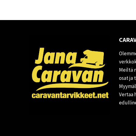
CARAV
Olemme
verkkok
Meiltä 
osat ja 
Myymälä
Vertaa 
edullin