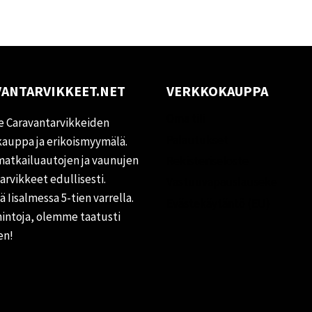
ANTARVIKKEET.NET
VERKKOKAUPPA
Oma tili
 Caravantarvikkeiden
Palautukset
auppa ja erikoismyymälä.
matkailuautojen ja vaunujen
Rekisteriseloste
tarvikkeet edullisesti.
Vastuuvapauslauseke
 Iisalmessa 5-tien varrella.
Evästekäytäntö (EU)
hintoja, olemme taatusti
en!