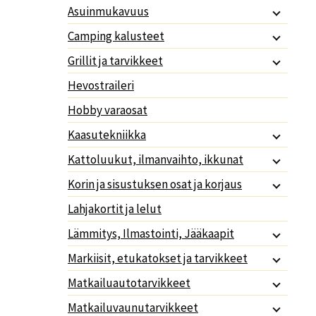
Asuinmukavuus
Camping kalusteet
Grillit ja tarvikkeet
Hevostraileri
Hobby varaosat
Kaasutekniikka
Kattoluukut, ilmanvaihto, ikkunat
Korin ja sisustuksen osat ja korjaus
Lahjakortit ja lelut
Lämmitys, Ilmastointi, Jääkaapit
Markiisit, etukatokset ja tarvikkeet
Matkailuautotarvikkeet
Matkailuvaunutarvikkeet