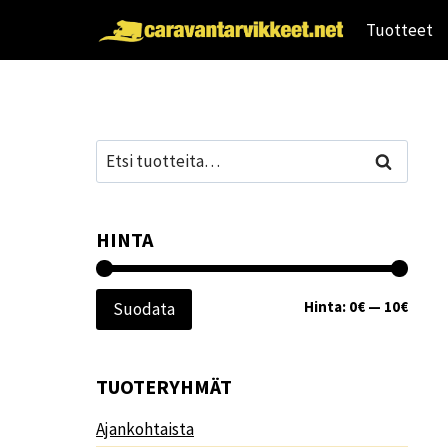
Siirry
Tuotteet
sisältöön
Etsi:
Haku
HINTA
Minim
Maksi
Hinta:
0€
—
10€
Suodata
TUOTERYHMÄT
Ajankohtaista