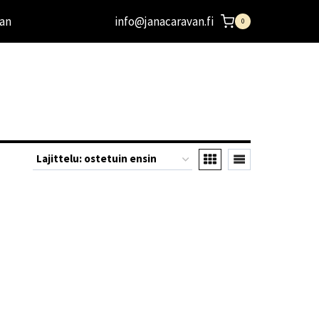
an
info@janacaravan.fi
0