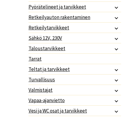
Pyörätelineet ja tarvikkeet
Retkeilyauton rakentaminen
Retkeilytarvikkeet
Sähkö 12V, 230V
Taloustarvikkeet
Tarrat
Teltat ja tarvikkeet
Turvallisuus
Valmistajat
Vapaa-ajanvietto
Vesi ja WC osat ja tarvikkeet