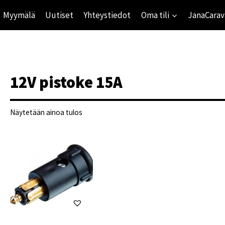
Myymälä
Uutiset
Yhteystiedot
Oma tili
JanaCarav
12V pistoke 15A
Näytetään ainoa tulos
ihinta
mihinta