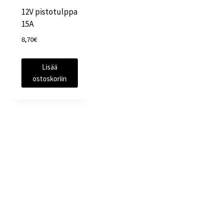
12V pistotulppa
15A
8,70
€
Lisää
ostoskoriin