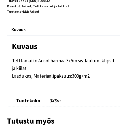
Tuotetunnus (SKU):
904332
Osastot:
Arisol
,
Telttamatot ja lattiat
Tuotemerkki:
Arisol
Kuvaus
Kuvaus
Telttamatto Arisol harmaa 3x5m sis. laukun, klipsit
ja kiilat
Laadukas, Materiaalipaksuus:300g/m2
Tuotekoko
3X5m
Tutustu myös