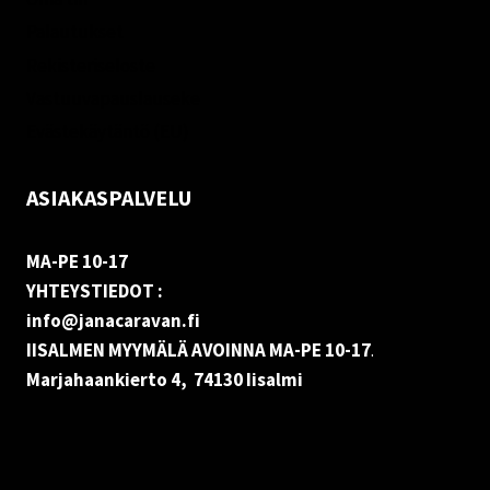
Palautukset
Rekisteriseloste
Vastuuvapauslauseke
Evästekäytäntö (EU)
ASIAKASPALVELU
MA-PE 10-17
YHTEYSTIEDOT :
info@janacaravan.fi
IISALMEN MYYMÄLÄ AVOINNA MA-PE 10-17
.
Marjahaankierto 4, 74130 Iisalmi