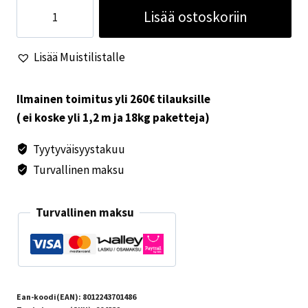
Arisol
Lisää ostoskoriin
telttamatto
3x5m
Lisää Muistilistalle
harmaa
määrä
Ilmainen toimitus yli 260€ tilauksille
( ei koske yli 1,2 m ja 18kg paketteja)
Tyytyväisyystakuu
Turvallinen maksu
Turvallinen maksu
Ean-koodi(EAN):
8012243701486