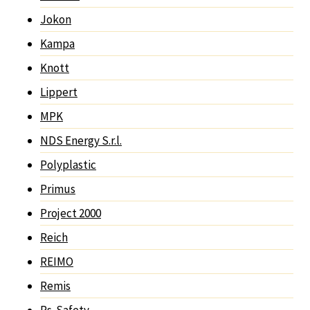
Jokon
Kampa
Knott
Lippert
MPK
NDS Energy S.r.l.
Polyplastic
Primus
Project 2000
Reich
REIMO
Remis
Rs-Safety