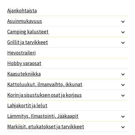
Ajankohtaista
Asuinmukavuus
Camping kalusteet
Grillit ja tarvikkeet
Hevostraileri
Hobby varaosat
Kaasutekniikka
Kattoluukut, ilmanvaihto, ikkunat
Korin ja sisustuksen osat ja korjaus
Lahjakortit ja lelut
Lämmitys, Ilmastointi, Jääkaapit
Markiisit, etukatokset ja tarvikkeet