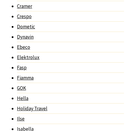
Cramer
Crespo
Dometic
Dynavin
Ebeco
Elektrolux
Fasp
Fiamma
GOK
Hella
Holiday Travel
Ilse
Isabella