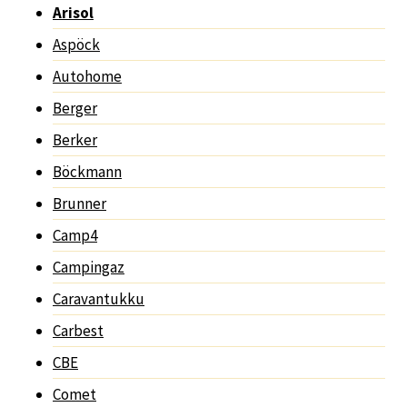
Arisol
Aspöck
Autohome
Berger
Berker
Böckmann
Brunner
Camp4
Campingaz
Caravantukku
Carbest
CBE
Comet