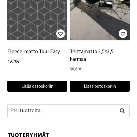
Fleece-matto Tour Easy
Telttamatto 2,5×3,5
harmaa
49,70
€
58,60
€
Lisää ostoskoriin
Lisää ostoskoriin
Etsi:
Haku
TUOTERYHMÄT